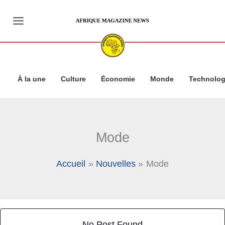
Aller
au
contenu
À la une
Culture
Économie
Monde
Technolog
Mode
Accueil
Nouvelles
Mode
No Post Found