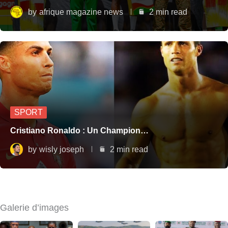
by
afrique magazine news
2 min read
SPORT
Cristiano Ronaldo : Un Champion…
by
wisly joseph
2 min read
Galerie d’images