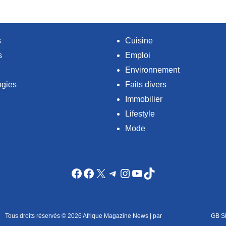
s
Cuisine
s
Emploi
Environnement
ogies
Faits divers
Immobilier
Lifestyle
Mode
Facebook
Facebook
X
Telegram
Instagram
YouTube
TikTok
Tous droits réservés © 2026 Afrique Magazine News | par
Criação de sites
GB Si