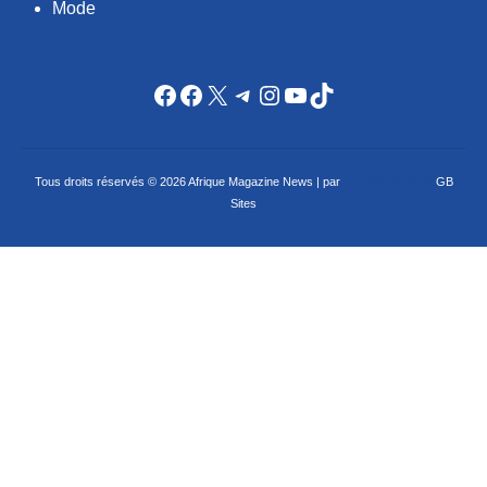
Mode
Facebook
Facebook
X
Telegram
Instagram
YouTube
TikTok
Tous droits réservés © 2026 Afrique Magazine News | par
Criação de sites
GB
Sites