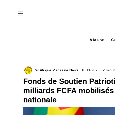
Aller
au
contenu
À la une
Cu
Par
Afrique Magazine News
10/11/2025
2 minut
Fonds de Soutien Patrioti
milliards FCFA mobilisés
nationale