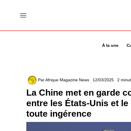
Aller
au
contenu
À la une
Cu
Par
Afrique Magazine News
12/03/2025
2 minut
La Chine met en garde c
entre les États-Unis et l
toute ingérence