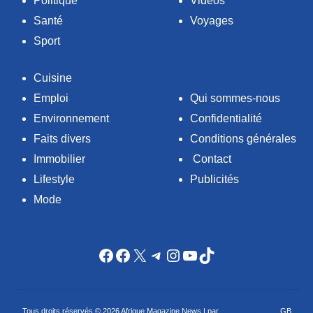
Politique
Vidéos
Santé
Voyages
Sport
Cuisine
Emploi
Qui sommes-nous
Environnement
Confidentialité
Faits divers
Conditions générales
Immobilier
Contact
Lifestyle
Publicités
Mode
Facebook
Facebook
X
Telegram
Instagram
YouTube
TikTok
Tous droits réservés © 2026 Afrique Magazine News | par
Criação de sites
GB