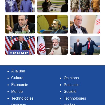
À la une
Culture
Opinions
Économie
Podcasts
Monde
Société
Technologies
Technologies