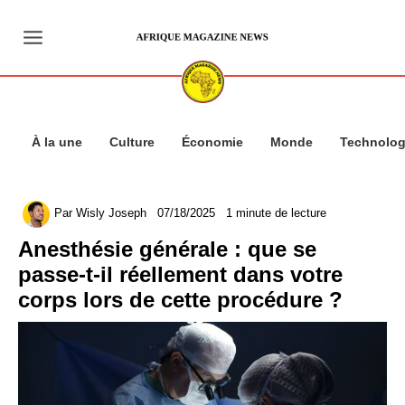
Aller
au
contenu
À la une
Culture
Économie
Monde
Technolog
Par
Wisly Joseph
07/18/2025
1 minute de lecture
Anesthésie générale : que se
passe-t-il réellement dans votre
corps lors de cette procédure ?