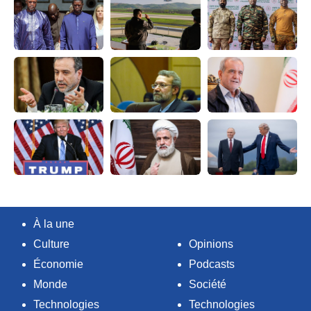
À la une
Culture
Opinions
Économie
Podcasts
Monde
Société
Technologies
Technologies