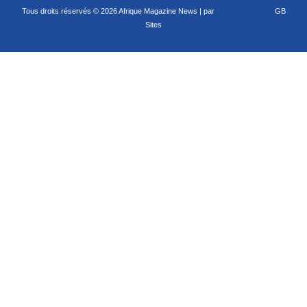
Tous droits réservés © 2026 Afrique Magazine News | par
Criação de sites
GB
Sites