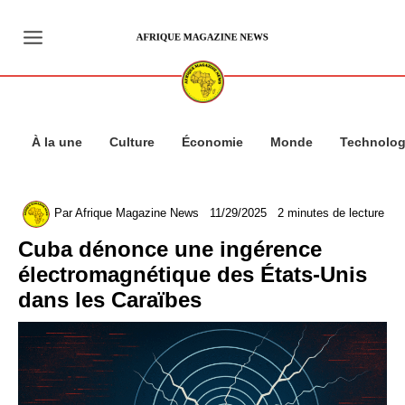
Aller
au
contenu
À la une
Culture
Économie
Monde
Technolog
Par
Afrique Magazine News
11/29/2025
2 minutes de lecture
Cuba dénonce une ingérence
électromagnétique des États-Unis
dans les Caraïbes