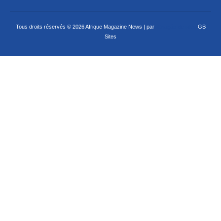
Tous droits réservés © 2026 Afrique Magazine News | par
Criação de sites
GB
Sites