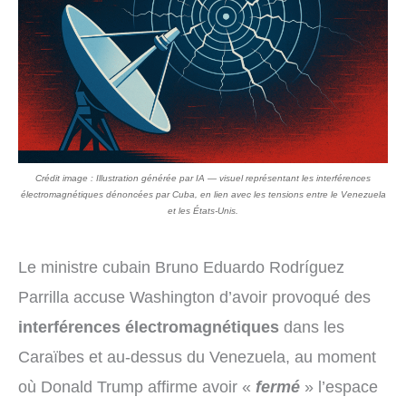
Crédit image : Illustration générée par IA — visuel représentant les interférences
électromagnétiques dénoncées par Cuba, en lien avec les tensions entre le Venezuela
et les États-Unis.
Le ministre cubain Bruno Eduardo Rodríguez
Parrilla accuse Washington d’avoir provoqué des
interférences électromagnétiques
dans les
Caraïbes et au-dessus du Venezuela, au moment
où Donald Trump affirme avoir «
fermé
» l’espace