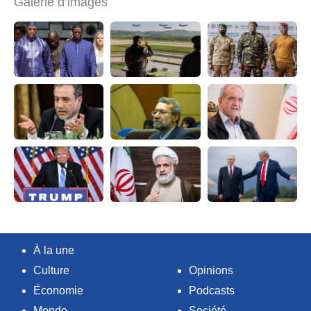
Galerie d’images
À la une
Culture
Opinions
Économie
Podcasts
Monde
Société