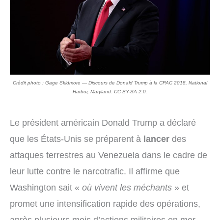
Crédit photo : Gage Skidmore — Discours de Donald Trump à la CPAC 2018, National
Harbor, Maryland. CC BY-SA 2.0.
Le président américain Donald Trump a déclaré
que les États-Unis se préparent à
lancer
des
attaques terrestres au Venezuela dans le cadre de
leur lutte contre le narcotrafic. Il affirme que
Washington sait «
où vivent les méchants
» et
promet une intensification rapide des opérations,
après plusieurs mois d’actions militaires en mer.