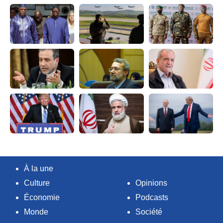
À la une
Culture
Opinions
Économie
Podcasts
Monde
Société