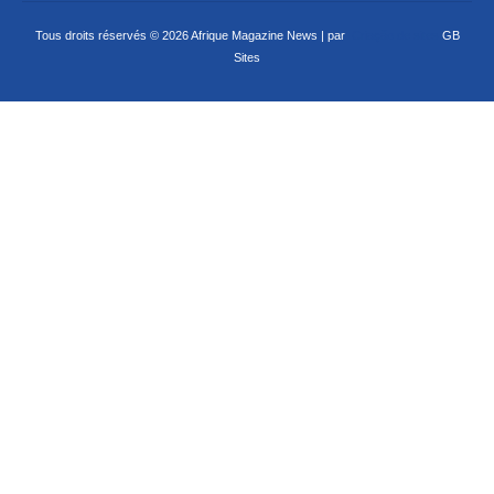
Tous droits réservés © 2026 Afrique Magazine News | par
Criação de sites
GB
Sites