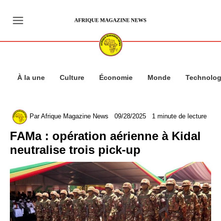
Aller
au
contenu
À la une
Culture
Économie
Monde
Technolog
Par
Afrique Magazine News
09/28/2025
1 minute de lecture
FAMa : opération aérienne à Kidal
neutralise trois pick-up