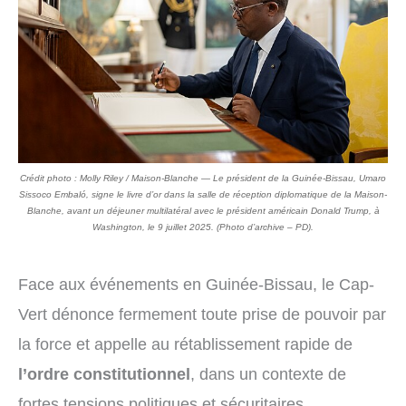
Crédit photo : Molly Riley / Maison-Blanche — Le président de la Guinée-Bissau, Umaro
Sissoco Embaló, signe le livre d’or dans la salle de réception diplomatique de la Maison-
Blanche, avant un déjeuner multilatéral avec le président américain Donald Trump, à
Washington, le 9 juillet 2025. (Photo d’archive – PD).
Face aux événements en Guinée-Bissau, le Cap-
Vert dénonce fermement toute prise de pouvoir par
la force et appelle au rétablissement rapide de
l’ordre constitutionnel
, dans un contexte de
fortes tensions politiques et sécuritaires.