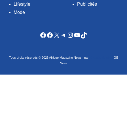
Lifestyle
Publicités
Mode
Facebook
Facebook
X
Telegram
Instagram
YouTube
TikTok
Tous droits réservés © 2026 Afrique Magazine News | par
Criação de sites
GB
Sites