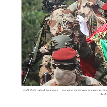
Crédit photo : Aboubacarkhoraa — cérémonie du carnaval pour l’anniversair
SA 4.