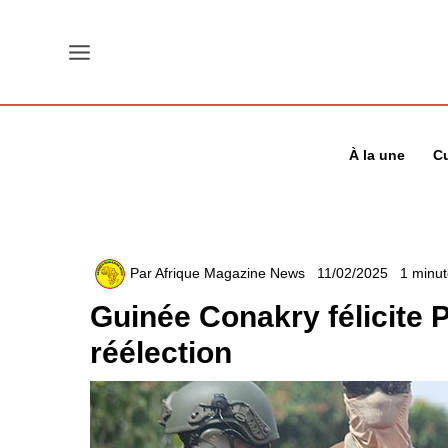
Aller
au
contenu
À la une
Cu
Par
Afrique Magazine News
11/02/2025
1 minut
Guinée Conakry félicite 
réélection