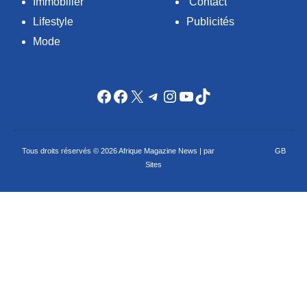
Immobilier
Contact
Lifestyle
Publicités
Mode
Facebook
Facebook
X
Telegram
Instagram
YouTube
TikTok
Tous droits réservés © 2026 Afrique Magazine News | par
Criação de sites
GB
Sites