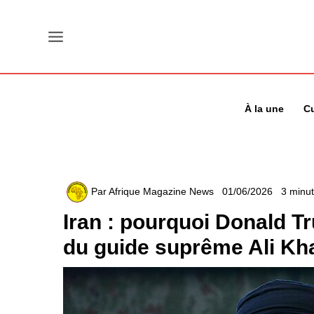
Aller
au
contenu
À la une
Cu
Par
Afrique Magazine News
01/06/2026
3 minut
Iran : pourquoi Donald Tru
du guide suprême Ali Kh