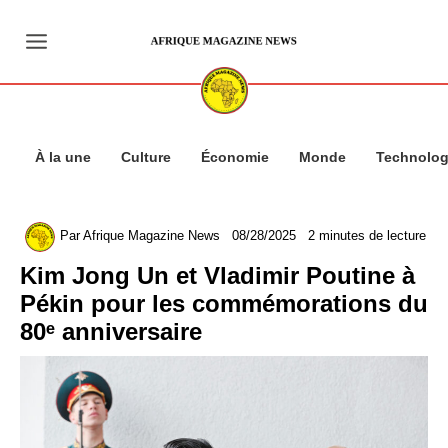
Aller
au
contenu
À la une
Culture
Économie
Monde
Technolog
Par
Afrique Magazine News
08/28/2025
2 minutes de lecture
Kim Jong Un et Vladimir Poutine à
Pékin pour les commémorations du
80ᵉ anniversaire