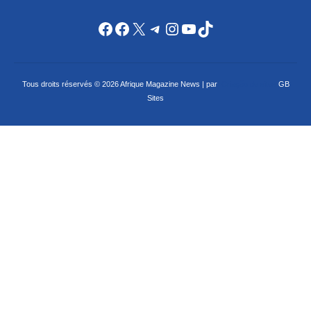
Facebook
Facebook
X
Telegram
Instagram
YouTube
TikTok
Tous droits réservés © 2026 Afrique Magazine News | par
Criação de sites
GB
Sites