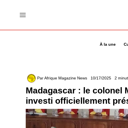
Aller
au
contenu
À la une
Cu
Par
Afrique Magazine News
10/17/2025
2 minut
Madagascar : le colonel 
investi officiellement pré