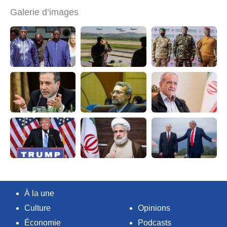
Galerie d’images
À la une
Culture
Opinions
Économie
Podcasts