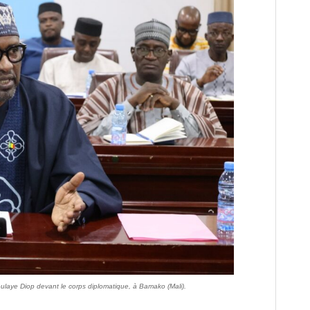
doulaye Diop devant le corps diplomatique, à Bamako (Mali).