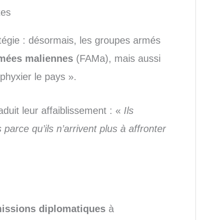
tes
tégie : désormais, les groupes armés
rmées maliennes
(FAMa), mais aussi
sphyxier le pays ».
uit leur affaiblissement : «
Ils
arce qu’ils n’arrivent plus à affronter
issions diplomatiques
à