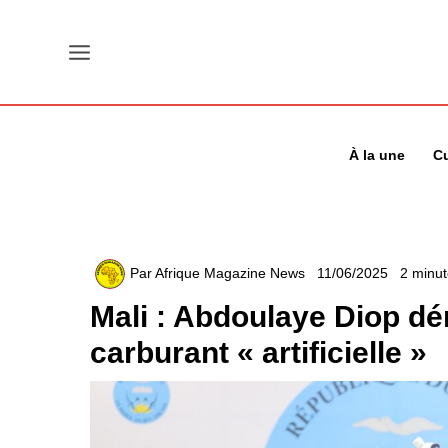
Aller
au
contenu
À la une
Cu
Par
Afrique Magazine News
11/06/2025
2 minut
Mali : Abdoulaye Diop dé
carburant « artificielle »