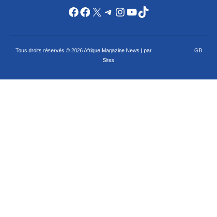
Facebook
Facebook
X
Telegram
Instagram
YouTube
TikTok
Tous droits réservés © 2026 Afrique Magazine News | par
Criação de sites
GB
Sites