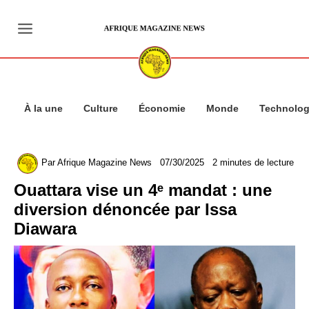
Aller
au
contenu
À la une
Culture
Économie
Monde
Technolog
Par
Afrique Magazine News
07/30/2025
2 minutes de lecture
Ouattara vise un 4ᵉ mandat : une
diversion dénoncée par Issa
Diawara