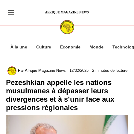
Aller
au
contenu
À la une
Culture
Économie
Monde
Technolog
Par
Afrique Magazine News
12/02/2025
2 minutes de lecture
Pezeshkian appelle les nations
musulmanes à dépasser leurs
divergences et à s’unir face aux
pressions régionales