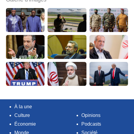
À la une
Culture
Opinions
Économie
Podcasts
Monde
Société