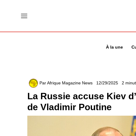
Aller
au
contenu
À la une
Cu
Par
Afrique Magazine News
12/29/2025
2 minut
La Russie accuse Kiev d’
de Vladimir Poutine