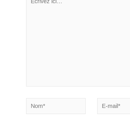
ici…
Nom*
E-
mail*