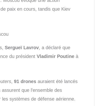
d. Moscou évoque une action
 de paix en cours, tandis que Kiev
scou
es,
Sergueï Lavrov
, a déclaré que
dence du président
Vladimir Poutine
à
uters
,
91 drones
auraient été lancés
es assurent que l’ensemble des
 les systèmes de défense aérienne.