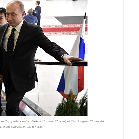
— Pourparlers entre Vladimir Poutine (Russie) et Kim Jong-un (Corée du
ok, le 25 avril 2019. CC BY 4.0.