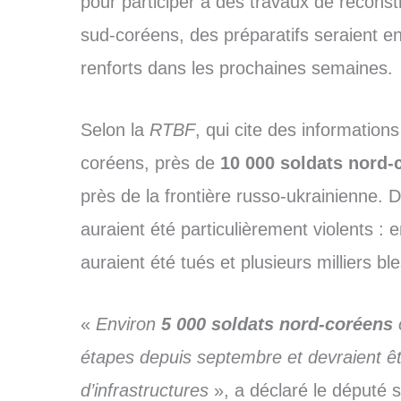
pour participer à des travaux de recons
sud-coréens, des préparatifs seraient e
renforts dans les prochaines semaines.
Selon la
RTBF
, qui cite des informatio
coréens, près de
10 000 soldats nord
près de la frontière russo-ukrainienne. 
auraient été particulièrement violents : 
auraient été tués et plusieurs milliers bl
«
Environ
5 000 soldats
nord-coréens
o
étapes depuis septembre et devraient êt
d’infrastructures
», a déclaré le député