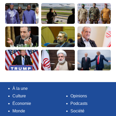
À la une
Culture
Opinions
Économie
Podcasts
Monde
Société