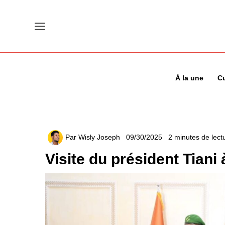
Aller
au
contenu
À la une
Cu
Par
Wisly Joseph
09/30/2025
2 minutes de lect
Visite du président Tian