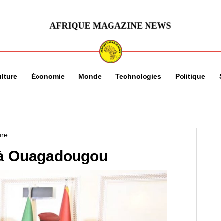
lture
Économie
Monde
Technologies
Politique
ure
i à Ouagadougou