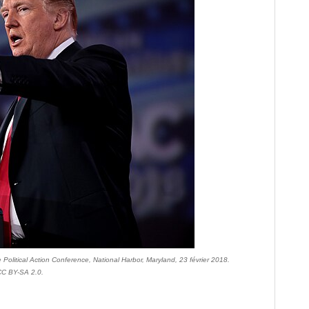
olitical Action Conference, National Harbor, Maryland, 23 février 2018.
CC BY-SA 2.0.