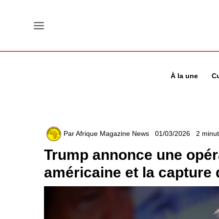
Aller
au
contenu
À la une
Cu
Par
Afrique Magazine News
01/03/2026
2 minut
Trump annonce une opérat
américaine et la capture