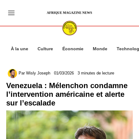
Aller
au
contenu
À la une
Culture
Économie
Monde
Technolog
Par
Wisly Joseph
01/03/2026
3 minutes de lecture
Venezuela : Mélenchon condamne
l’intervention américaine et alerte
sur l’escalade