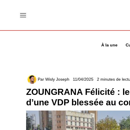
Aller
au
contenu
À la une
Cu
Par
Wisly Joseph
11/04/2025
2 minutes de lect
ZOUNGRANA Félicité : le
d’une VDP blessée au c