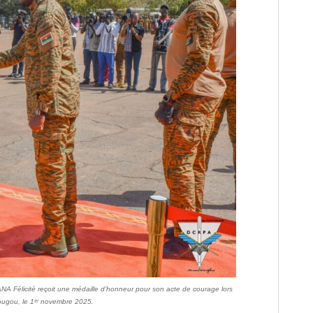
 Félicité reçoit une médaille d’honneur pour son acte de courage lors
ugou, le 1ᵉʳ novembre 2025.