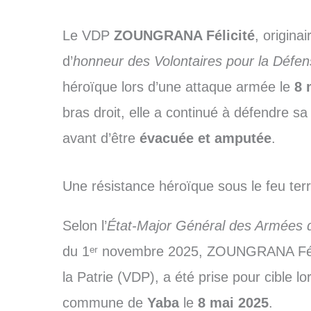
Le VDP
ZOUNGRANA Félicité
, origina
d’
honneur des Volontaires pour la Défens
héroïque lors d’une attaque armée le
8 
bras droit, elle a continué à défendre sa 
avant d’être
évacuée et amputée
.
Une résistance héroïque sous le feu terr
Selon l’
État-Major Général des Armées 
du 1ᵉʳ novembre 2025, ZOUNGRANA Félic
la Patrie (VDP), a été prise pour cible lo
commune de
Yaba
le
8 mai 2025
.