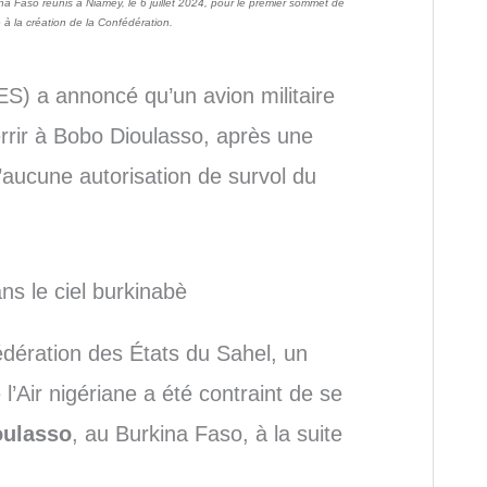
na Faso réunis à Niamey, le 6 juillet 2024, pour le premier sommet de
 à la création de la Confédération.
S) a annoncé qu’un avion militaire
errir à Bobo Dioulasso, après une
d’aucune autorisation de survol du
ans le ciel burkinabè
édération des États du Sahel, un
’Air nigériane a été contraint de se
oulasso
, au Burkina Faso, à la suite