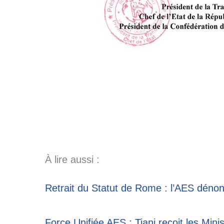
À lire aussi :
Retrait du Statut de Rome : l’AES dénonc
Force Unifiée AES : Tiani reçoit les Mini