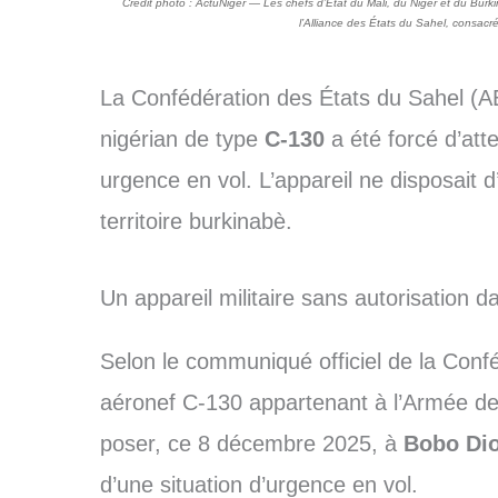
Crédit photo : ActuNiger — Les chefs d’État du Mali, du Niger et du Burki
l’Alliance des États du Sahel, consacré
La Confédération des États du Sahel (AE
nigérian de type
C-130
a été forcé d’att
urgence en vol. L’appareil ne disposait 
territoire burkinabè.
Un appareil militaire sans autorisation d
Selon le communiqué officiel de la Conf
aéronef C-130 appartenant à l’Armée de l
poser, ce 8 décembre 2025, à
Bobo Di
d’une situation d’urgence en vol.