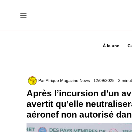
Aller
au
contenu
À la une
Cu
Par
Afrique Magazine News
12/09/2025
2 minut
Après l’incursion d’un av
avertit qu’elle neutralis
aéronef non autorisé dan