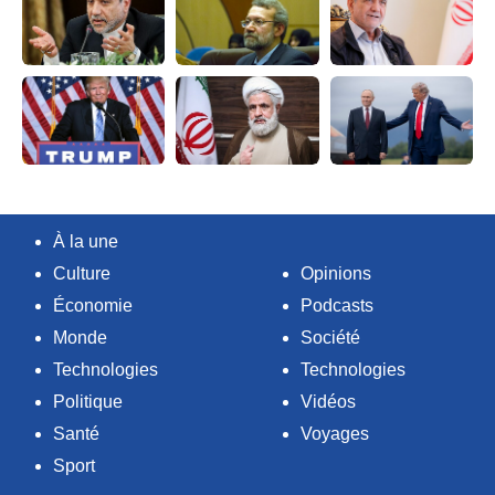
À la une
Culture
Opinions
Économie
Podcasts
Monde
Société
Technologies
Technologies
Politique
Vidéos
Santé
Voyages
Sport