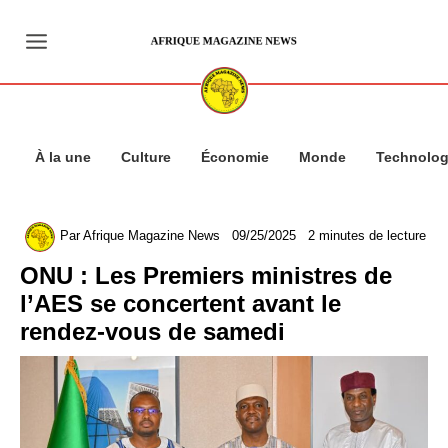
Aller
au
contenu
À la une
Culture
Économie
Monde
Technolog
Par
Afrique Magazine News
09/25/2025
2 minutes de lecture
ONU : Les Premiers ministres de
l’AES se concertent avant le
rendez-vous de samedi