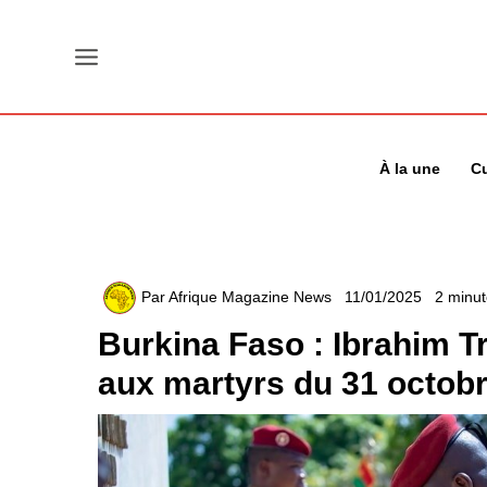
Aller
au
contenu
À la une
Cu
Par
Afrique Magazine News
11/01/2025
2 minut
Burkina Faso : Ibrahim 
aux martyrs du 31 octob