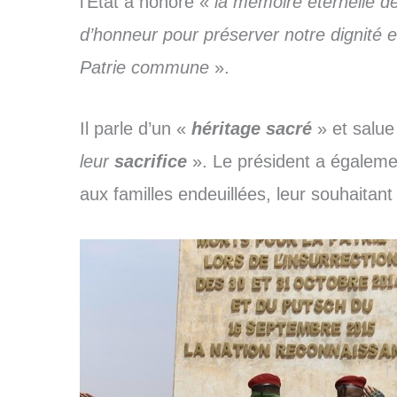
l’État a honoré «
la mémoire éternelle 
d’honneur pour préserver notre dignité e
Patrie commune
».
Il parle d’un «
héritage
sacré
» et salu
leur
sacrifice
». Le président a égaleme
aux familles endeuillées, leur souhaitan