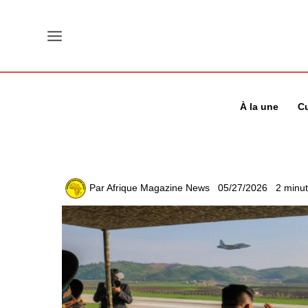
Aller
au
contenu
À la une
Cu
Par
Afrique Magazine News
05/27/2026
2 minut