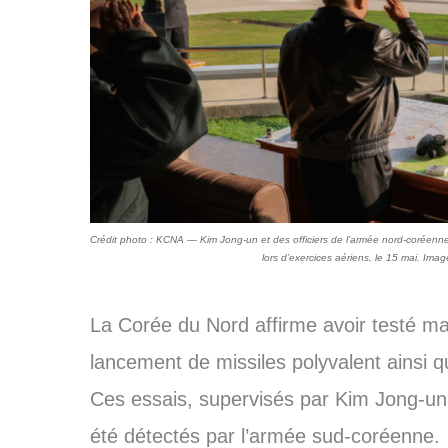
Crédit photo : KCNA — Kim Jong-un et des officiers de l’armée nord-coréenn
lors d’exercices aériens, le 15 mai. Imag
La Corée du Nord affirme avoir testé m
lancement de missiles polyvalent ainsi q
Ces essais, supervisés par Kim Jong-un 
été détectés par l’armée sud-coréenne.