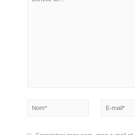
ici…
Nom*
E-
mail*