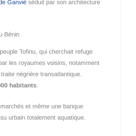
e de Ganvié
séduit par son architecture
u Bénin
 peuple Tofinu, qui cherchait refuge
par les royaumes voisins, notamment
raite négrière transatlantique.
000 habitants
.
les marchés et même une banque
issu urbain totalement aquatique.