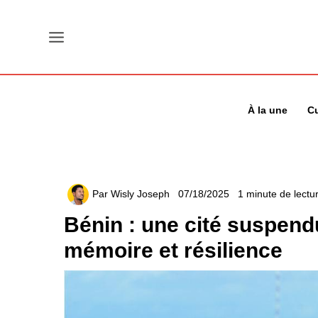
Aller
au
contenu
À la une
Cu
Par
Wisly Joseph
07/18/2025
1 minute de lectu
Bénin : une cité suspendu
mémoire et résilience