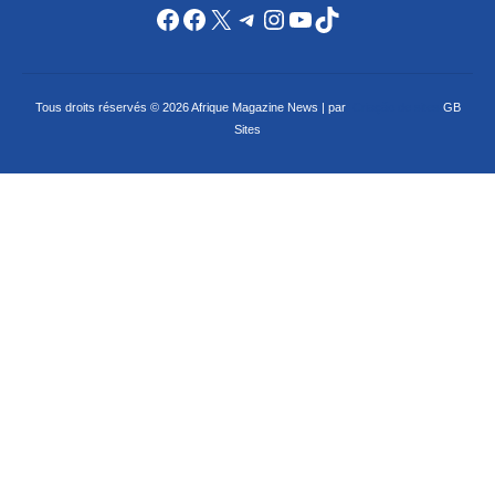
Facebook
Facebook
X
Telegram
Instagram
YouTube
TikTok
Tous droits réservés © 2026 Afrique Magazine News | par
Criação de sites
GB
Sites