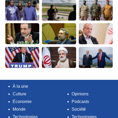
À la une
Culture
Opinions
Économie
Podcasts
Monde
Société
Technologies
Technologies