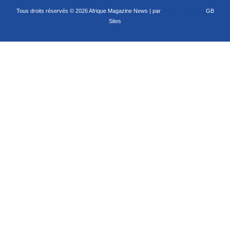
Tous droits réservés © 2026 Afrique Magazine News | par
Criação de sites
GB
Sites