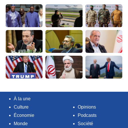
À la une
Culture
Opinions
Économie
Podcasts
Monde
Société