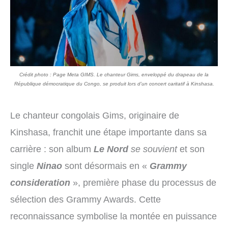
Crédit photo : Page Meta GIMS. Le chanteur Gims, enveloppé du drapeau de la
République démocratique du Congo, se produit lors d’un concert caritatif à Kinshasa.
Le chanteur congolais Gims, originaire de
Kinshasa, franchit une étape importante dans sa
carrière : son album
Le Nord
se souvient
et son
single
Ninao
sont désormais en «
Grammy
consideration
», première phase du processus de
sélection des Grammy Awards. Cette
reconnaissance symbolise la montée en puissance