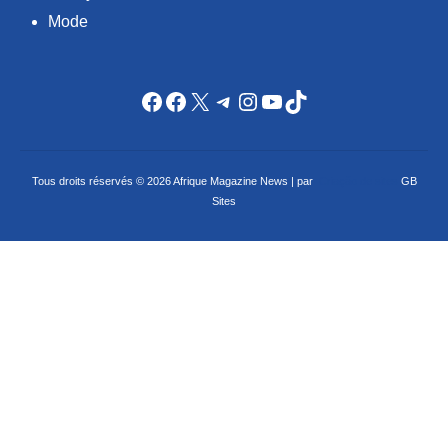
Mode
Facebook
Facebook
X
Telegram
Instagram
YouTube
TikTok
Tous droits réservés © 2026 Afrique Magazine News | par
Criação de sites
GB
Sites