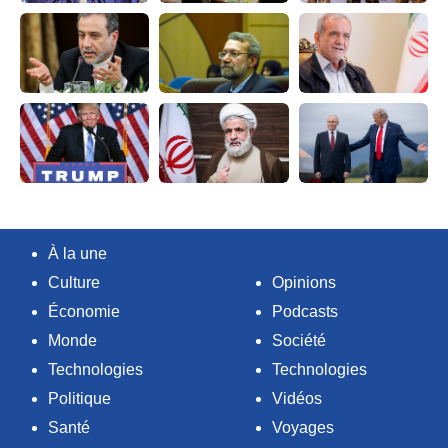
À la une
Culture
Opinions
Économie
Podcasts
Monde
Société
Technologies
Technologies
Politique
Vidéos
Santé
Voyages