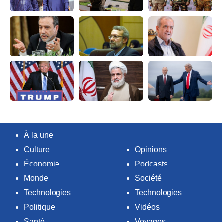
À la une
Culture
Opinions
Économie
Podcasts
Monde
Société
Technologies
Technologies
Politique
Vidéos
Santé
Voyages