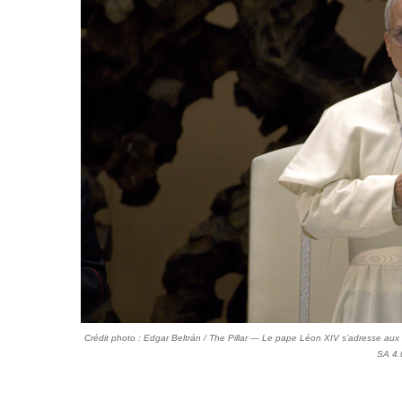
Crédit photo : Edgar Beltrán / The Pillar — Le pape Léon XIV s’adresse aux 
SA 4.