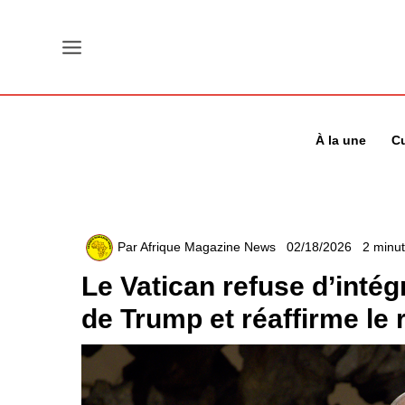
Aller
au
contenu
À la une
Cu
Par
Afrique Magazine News
02/18/2026
2 minut
Le Vatican refuse d’intégr
de Trump et réaffirme le 