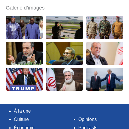
Galerie d’images
À la une
Culture
Opinions
Économie
Podcasts