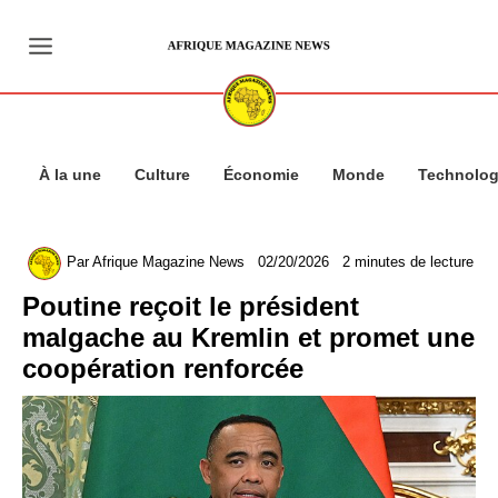
Aller
au
contenu
À la une
Culture
Économie
Monde
Technolog
Par
Afrique Magazine News
02/20/2026
2 minutes de lecture
Poutine reçoit le président
malgache au Kremlin et promet une
coopération renforcée