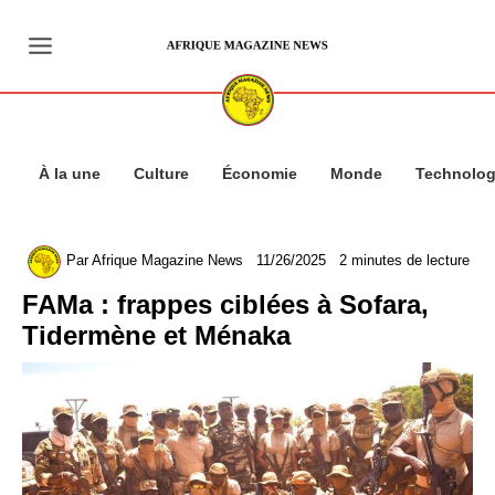
Aller
au
contenu
À la une
Culture
Économie
Monde
Technolog
Par
Afrique Magazine News
11/26/2025
2 minutes de lecture
FAMa : frappes ciblées à Sofara,
Tidermène et Ménaka