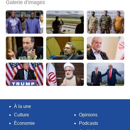
Galerie d’images
À la une
Culture
Opinions
Économie
Podcasts