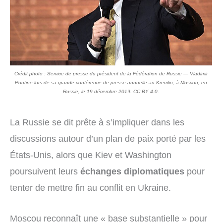
Crédit photo : Service de presse du président de la Fédération de Russie — Vladimir
Poutine lors de sa grande conférence de presse annuelle au Kremlin, à Moscou, en
Russie, le 19 décembre 2019. CC BY 4.0.
La Russie se dit prête à s’impliquer dans les
discussions autour d’un plan de paix porté par les
États-Unis, alors que Kiev et Washington
poursuivent leurs
échanges diplomatiques
pour
tenter de mettre fin au conflit en Ukraine.
Moscou reconnaît une « base substantielle » pour