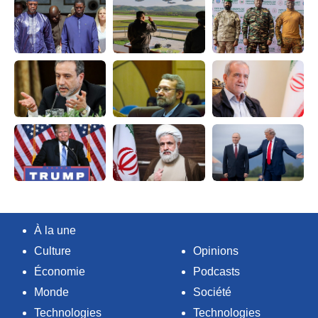
À la une
Culture
Opinions
Économie
Podcasts
Monde
Société
Technologies
Technologies