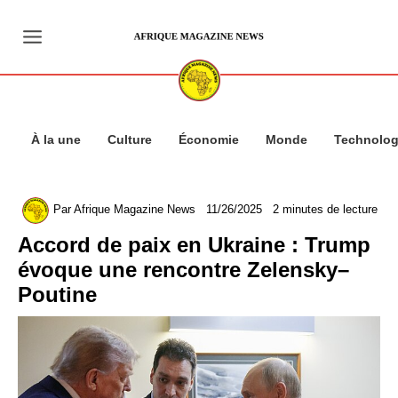
Aller
au
contenu
À la une
Culture
Économie
Monde
Technolog
Par
Afrique Magazine News
11/26/2025
2 minutes de lecture
Accord de paix en Ukraine : Trump
évoque une rencontre Zelensky–
Poutine