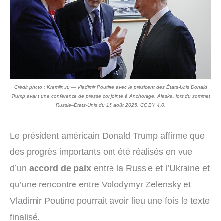
Crédit photo : Kremlin.ru — Vladimir Poutine avec le président des États-Unis Donald
Trump avant une conférence de presse conjointe à Anchorage, Alaska, lors du sommet
Russie–États-Unis du 15 août 2025. CC BY 4.0.
Le président américain Donald Trump affirme que
des progrès importants ont été réalisés en vue
d’un
accord de paix
entre la Russie et l’Ukraine et
qu’une rencontre entre Volodymyr Zelensky et
Vladimir Poutine pourrait avoir lieu une fois le texte
finalisé.