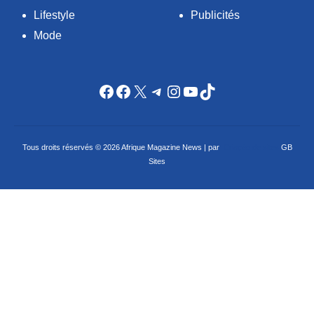
Lifestyle
Publicités
Mode
Facebook
Facebook
X
Telegram
Instagram
YouTube
TikTok
Tous droits réservés © 2026 Afrique Magazine News | par
Criação de sites
GB
Sites