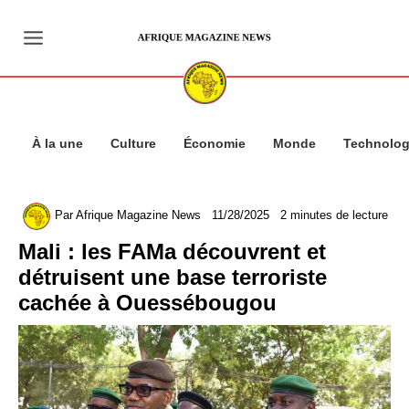
Aller
au
contenu
À la une
Culture
Économie
Monde
Technolog
Par
Afrique Magazine News
11/28/2025
2 minutes de lecture
Mali : les FAMa découvrent et
détruisent une base terroriste
cachée à Ouessébougou