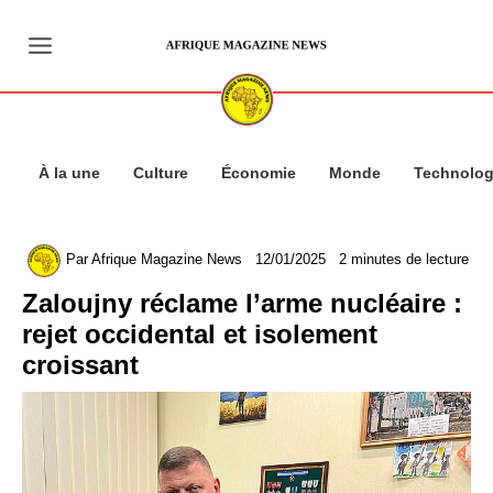
Aller
au
contenu
À la une
Culture
Économie
Monde
Technolog
Par
Afrique Magazine News
12/01/2025
2 minutes de lecture
Zaloujny réclame l’arme nucléaire :
rejet occidental et isolement
croissant